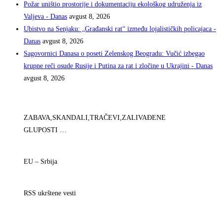
Požar uništio prostorije i dokumentaciju ekološkog udruženja iz
Valjeva - Danas
avgust 8, 2026
Ubistvo na Senjaku: „Građanski rat“ između lojalističkih policajaca -
Danas
avgust 8, 2026
Sagovornici Danasa o poseti Zelenskog Beogradu: Vučić izbegao
krupne reči osude Rusije i Putina za rat i zločine u Ukrajini - Danas
avgust 8, 2026
ZABAVA,SKANDALI,TRAČEVI,ZALIVAĐENE
GLUPOSTI …
EU – Srbija
RSS ukrštene vesti