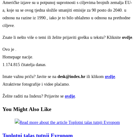
Američke izjave su u potpunoj suprotnosti s ciljevima brojnih zemalja EU-
a, koje su se ovog tjedna složile smanjiti emisije za 90 posto do 2040. u
odnosu na razine iz 1990., iako je to bilo ublaženo u odnosu na prethodne
ciljeve.
Znate li nešto više o temi ili želite prijaviti grešku u tekstu? Kliknite
ovdje
.
Ovo je
.
Homepage nacije.
1.174.815 čitatelja danas.
Imate važnu priču? Javite se na
desk@index.hr
ili klikom
ovdje
.
Atraktivne fotografije i videe plaćamo.
Želite raditi na Indexu? Prijavite se
ovdje
.
You Might Also Like
Toplotni talas tutnji Evropom