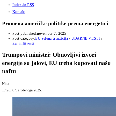
Index.hr RSS
Kontakt
Promena američke politike prema energetici
Post published:
novembar 7, 2025
Post category:
EU zelena tranzicija
/
UDARNE VESTI
/
Zanimljivosti
Trumpovi ministri: Obnovljivi izvori
energije su jalovi, EU treba kupovati našu
naftu
Hina
17:20, 07. studenoga 2025.