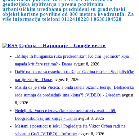
geodezijska ispitivanja i prema pozitivnim
urbanističkim uredbama predniđeni su građevinski
objekti korisne površine od 800 metara kvadratnih. Za
više informacija telefoni 0112418228 i 0638104528
Србија – Најновије – Google вести
„Miluje ih huliganska ruka predsednika“: Ko čini „jedinicu“ koja
napada kritičare režima? - Danas
avgust 8, 2026
Dačić na izbore sa ostavkom u džepu: Godina raspleta Socijalističke
partije Srbije - Danas
avgust 8, 2026
Mislila da je srela Vučića, a onda iznela bizarnu teoriju: Blokaderka
sada sumnja da predsednik ima klona?! (VIDEO) - 24sedam
avgust
8, 2026
Nedeljnik: Vodeće izdavačke kuće neće učestvovati na 69.
Beogradskom sajmu knjiga - Danas
avgust 8, 2026
Meštani i posetioci u šoku! Pogledajte šta Viktor Orban radi na
saboru u Guči (VIDEO) - Informer
avgust 8, 2026