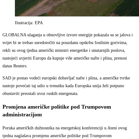
Ilustracija: EPA
GLOBALNA ulaganja u obnovljive izvore energije pokazala su se jalova i
svijet bi se trebao usredotočiti na pouzdanu opskrbu fosilnim gorivima,
rekli su ovog tjedna američki ministri energetike i unutarnjih poslova,
nastojeći uvjeriti Europu da kupuje više američke nafte i plina, prenosi
danas Reuters.
SAD je postao vodeći europski dobavljač nafte i plina, a američke tvrtke
nastoje povećati taj udio u trenutku kada Europska unija želi potpuno
obustaviti preostali uvoz ruskih energenata.
Promjena američke politike pod Trumpovom
administracijom
Poruka američkih dužnosnika na energetskoj konferenciji u Ateni ovog
tjedna naglašava promjenu američke politike pod Trumpovom