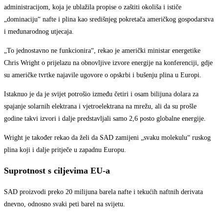
administracijom, koja je ublažila propise o zaštiti okoliša i ističe
„dominaciju“ nafte i plina kao središnjeg pokretača američkog gospodarstva
i međunarodnog utjecaja.
„To jednostavno ne funkcionira“, rekao je američki ministar energetike
Chris Wright o prijelazu na obnovljive izvore energije na konferenciji, gdje
su američke tvrtke najavile ugovore o opskrbi i bušenju plina u Europi.
Istaknuo je da je svijet potrošio između četiri i osam bilijuna dolara za
spajanje solarnih elektrana i vjetroelektrana na mrežu, ali da su prošle
godine takvi izvori i dalje predstavljali samo 2,6 posto globalne energije.
Wright je također rekao da želi da SAD zamijeni „svaku molekulu“ ruskog
plina koji i dalje pritječe u zapadnu Europu.
Suprotnost s ciljevima EU-a
SAD proizvodi preko 20 milijuna barela nafte i tekućih naftnih derivata
dnevno, odnosno svaki peti barel na svijetu.